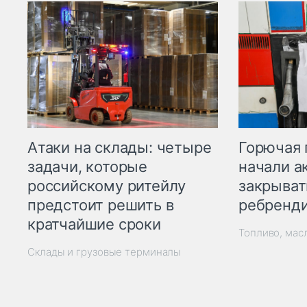
Горючая 
Атаки на склады: четыре
начали а
задачи, которые
закрыват
российскому ритейлу
ребренд
предстоит решить в
кратчайшие сроки
Топливо, мас
Склады и грузовые терминалы