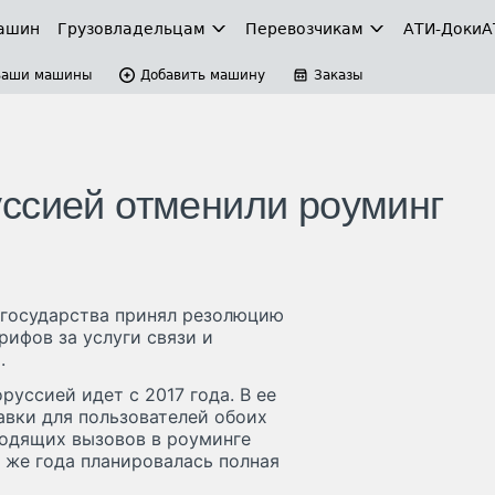
ашин
Грузовладельцам
Перевозчикам
АТИ-Доки
А
Ваши машины
Добавить машину
Заказы
ссией отменили роуминг
 государства принял резолюцию
ифов за услуги связи и
.
уссией идет с 2017 года. В ее
тавки для пользователей обоих
ходящих вызовов в роуминге
о же года планировалась полная