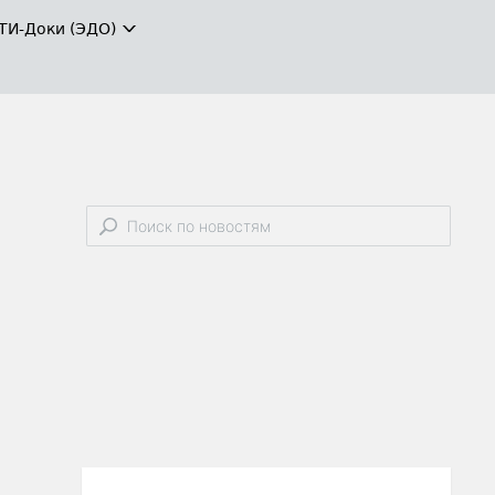
ТИ-Доки (ЭДО)