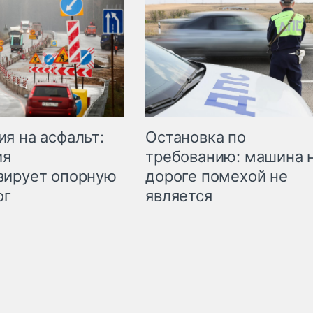
Остановка по
я на асфальт:
требованию: машина 
ия
дороге помехой не
зирует опорную
является
ог