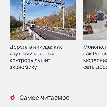
Дорога в никуда: как
Монополи
якутский весовой
как Росс
контроль душит
модерни
экономику
сеть дор
Самое читаемое