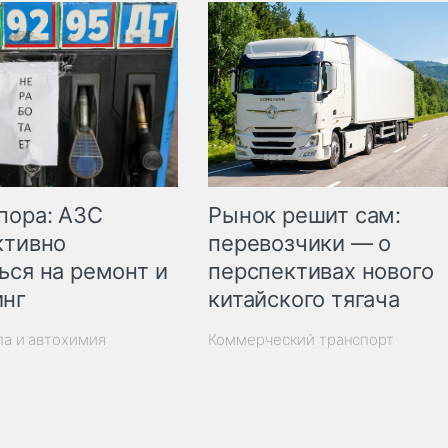
пора: АЗС
Рынок решит сам:
ктивно
перевозчики — о
ься на ремонт и
перспективах нового
инг
китайского тягача
ла и автохимия
Коммерческий транспорт