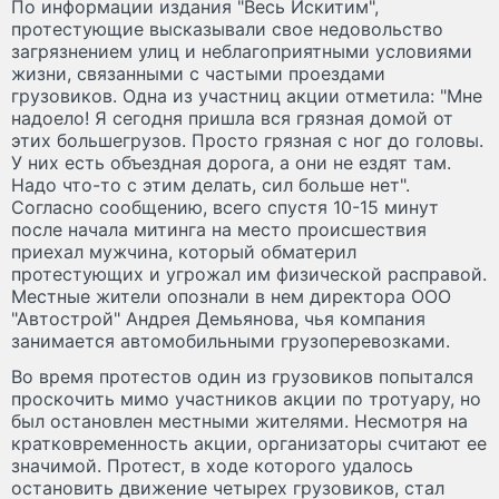
По информации издания "Весь Искитим",
протестующие высказывали свое недовольство
загрязнением улиц и неблагоприятными условиями
жизни, связанными с частыми проездами
грузовиков. Одна из участниц акции отметила: "Мне
надоело! Я сегодня пришла вся грязная домой от
этих большегрузов. Просто грязная с ног до головы.
У них есть объездная дорога, а они не ездят там.
Надо что-то с этим делать, сил больше нет".
Согласно сообщению, всего спустя 10-15 минут
после начала митинга на место происшествия
приехал мужчина, который обматерил
протестующих и угрожал им физической расправой.
Местные жители опознали в нем директора ООО
"Автострой" Андрея Демьянова, чья компания
занимается автомобильными грузоперевозками.
Во время протестов один из грузовиков попытался
проскочить мимо участников акции по тротуару, но
был остановлен местными жителями. Несмотря на
кратковременность акции, организаторы считают ее
значимой. Протест, в ходе которого удалось
остановить движение четырех грузовиков, стал