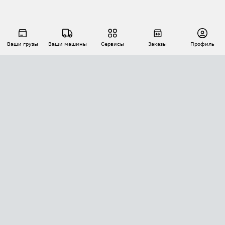
Ваши грузы
Ваши машины
Сервисы
Заказы
Профиль
АВТОМАТИЗАЦИЯ ПЕРЕВОЗОК
Площадки
Заказы
Торги
Тендеры
АТИ-Доки
GPS-мониторинг
АТИ Мессенджер
Цепочки грузов
API ATI.SU
ПОЛЕЗНОЕ
Расчет расстояний
БЕЗОПАСНОСТЬ
Академия ATI.SU
ATI.SU о безопасности
Звезды ATI.SU на вашем сайте
КОНТАКТЫ И ТАРИФЫ
Памятка по проверке контрагентов
Индекс ATI.SU FTL РФ