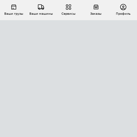
Ваши грузы
Ваши машины
Сервисы
Заказы
Профиль
АВТОМАТИЗАЦИЯ ПЕРЕВОЗОК
Площадки
Заказы
Торги
Тендеры
АТИ-Доки
GPS-мониторинг
АТИ Мессенджер
Цепочки грузов
API ATI.SU
ПОЛЕЗНОЕ
Расчет расстояний
БЕЗОПАСНОСТЬ
Академия ATI.SU
ATI.SU о безопасности
Звезды ATI.SU на вашем сайте
КОНТАКТЫ И ТАРИФЫ
Памятка по проверке контрагентов
Индекс ATI.SU FTL РФ
О системе ATI.SU
Светофор+
Средние ставки
ИНФОРМАЦИЯ
Контактная информация
Страхование