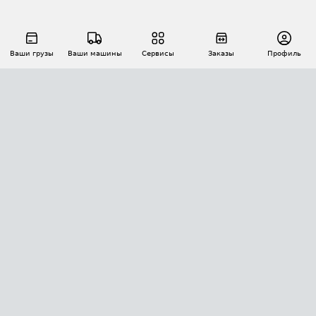
Ваши грузы
Ваши машины
Сервисы
Заказы
Профиль
АВТОМАТИЗАЦИЯ ПЕРЕВОЗОК
Площадки
Заказы
Торги
Тендеры
АТИ-Доки
GPS-мониторинг
АТИ Мессенджер
Цепочки грузов
API ATI.SU
ПОЛЕЗНОЕ
Расчет расстояний
БЕЗОПАСНОСТЬ
Академия ATI.SU
ATI.SU о безопасности
Звезды ATI.SU на вашем сайте
КОНТАКТЫ И ТАРИФЫ
Памятка по проверке контрагентов
Индекс ATI.SU FTL РФ
О системе ATI.SU
Светофор+