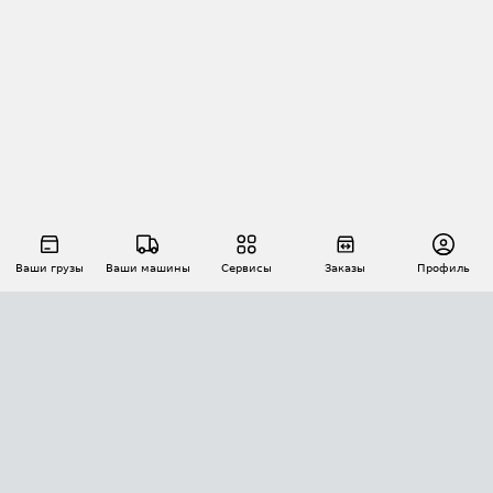
Ваши грузы
Ваши машины
Сервисы
Заказы
Профиль
АВТОМАТИЗАЦИЯ ПЕРЕВОЗОК
Площадки
Заказы
Торги
Тендеры
АТИ-Доки
GPS-мониторинг
АТИ Мессенджер
Цепочки грузов
API ATI.SU