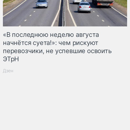
«В последнюю неделю августа
начнётся суета!»: чем рискуют
перевозчики, не успевшие освоить
ЭТрН
Дзен