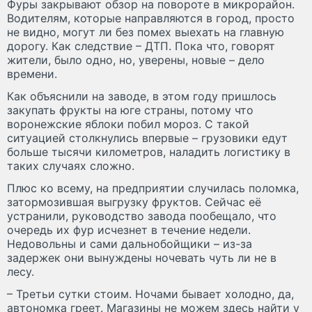
Фуры закрывают обзор на повороте в микрорайон.
Водителям, которые направляются в город, просто
не видно, могут ли без помех выехать на главную
дорогу. Как следствие – ДТП. Пока что, говорят
жители, было одно, но, уверены, новые – дело
времени.
Как объяснили на заводе, в этом году пришлось
закупать фрукты на юге страны, потому что
воронежские яблоки побил мороз. С такой
ситуацией столкнулись впервые – грузовики едут
больше тысячи километров, наладить логистику в
таких случаях сложно.
Плюс ко всему, на предприятии случилась поломка,
затормозившая выгрузку фруктов. Сейчас её
устранили, руководство завода пообещало, что
очередь их фур исчезнет в течение недели.
Недовольны и сами дальнобойщики – из-за
задержек они вынуждены ночевать чуть ли не в
лесу.
– Третьи сутки стоим. Ночами бывает холодно, да,
автономка греет. Магазины не можем здесь найти у