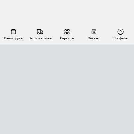
Ваши грузы
Ваши машины
Сервисы
Заказы
Профиль
АВТОМАТИЗАЦИЯ ПЕРЕВОЗОК
Площадки
Заказы
Торги
Тендеры
АТИ-Доки
GPS-мониторинг
АТИ Мессенджер
Цепочки грузов
API ATI.SU
ПОЛЕЗНОЕ
Расчет расстояний
БЕЗОПАСНОСТЬ
Академия ATI.SU
ATI.SU о безопасности