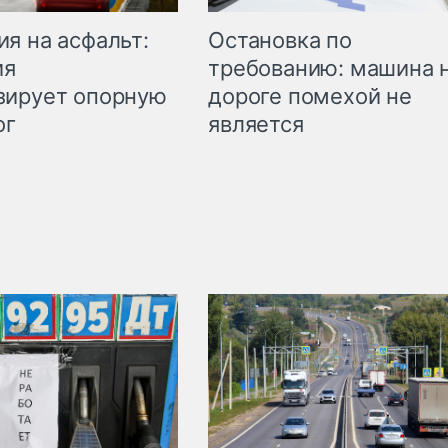
Остановка по
я на асфальт:
требованию: машина 
ия
дороге помехой не
зирует опорную
является
ог