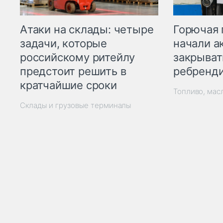
Горючая 
Атаки на склады: четыре
начали а
задачи, которые
закрыват
российскому ритейлу
ребренд
предстоит решить в
кратчайшие сроки
Топливо, мас
Склады и грузовые терминалы