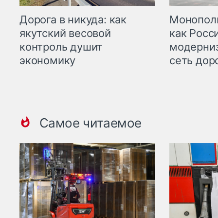
Дорога в никуда: как
Монополи
якутский весовой
как Росс
контроль душит
модерни
экономику
сеть дор
Самое читаемое