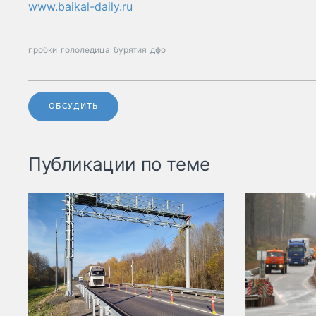
www.baikal-daily.ru
пробки
гололедица
бурятия
дфо
ОБСУДИТЬ
Публикации по теме