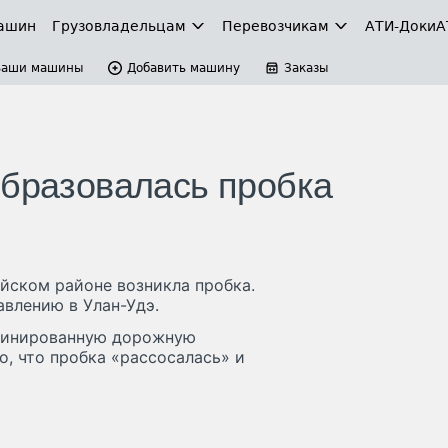
ашин
Грузовладельцам
Перевозчикам
АТИ-Доки
А
Ваши машины
Добавить машину
Заказы
образовалась пробка
айском районе возникла пробка.
авлению в Улан-Удэ.
мбинированную дорожную
о, что пробка «рассосалась» и