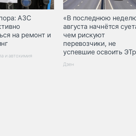
пора: АЗС
«В последнюю недел
ктивно
августа начнётся суета
ься на ремонт и
чем рискуют
инг
перевозчики, не
успевшие освоить ЭТ
ла и автохимия
Дзен