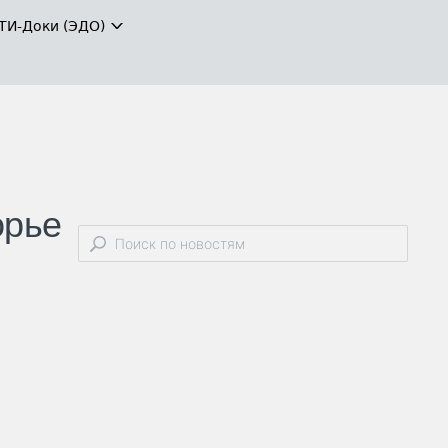
ТИ-Доки (ЭДО)
орье