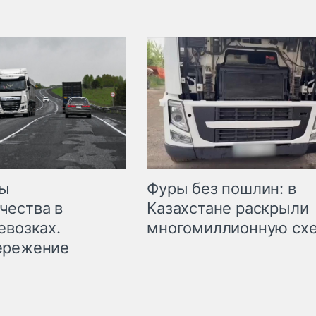
мы
Фуры без пошлин: в
чества в
Казахстане раскрыли
евозках.
многомиллионную сх
ережение