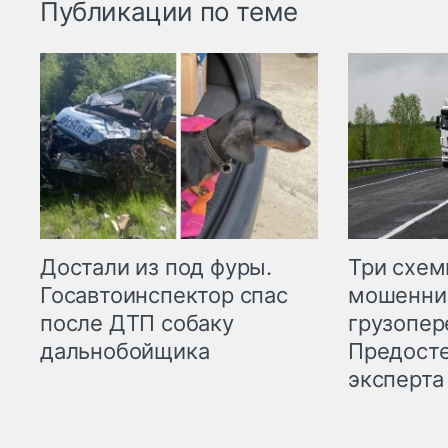
Публикации по теме
Три схе
Достали из под фуры.
мошенни
Госавтоинспектор спас
грузопер
после ДТП собаку
Предост
дальнобойщика
эксперта