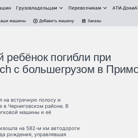
ашин
Грузовладельцам
Перевозчикам
АТИ-Доки
А
Ваши машины
Добавить машину
Заказы
 ребёнок погибли при
rch с большегрузом в Прим
ел на встречную полосу и
е в Черниговском районе. В
егковой машины и её
изошла на 582-м км автодороги
ода рождения, управлявшая