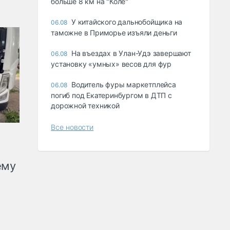
больше 8 км на "Коле"
У китайского дальнобойщика на
06.08
таможне в Приморье изъяли деньги
Ha въeздax в Улaн-Удэ зaвepшaют
06.08
ycтaнoвкy «yмныx» вecoв для фyp
Водитель фуры маркетплейса
06.08
погиб под Екатеринбургом в ДТП с
дорожной техникой
Все новости
ему