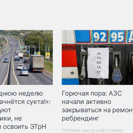
Горючая пора: АЗС
еднюю неделю
начали активно
ачнётся суета!»:
закрываться на ремон
куют
ребрендинг
ики, не
 освоить ЭТрН
Топливо, масла и автохимия