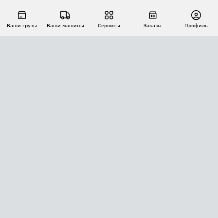
Ваши грузы
Ваши машины
Сервисы
Заказы
Профиль
АВТОМАТИЗАЦИЯ ПЕРЕВОЗОК
Площадки
Заказы
Торги
Тендеры
АТИ-Доки
GPS-мониторинг
АТИ Мессенджер
Цепочки грузов
API ATI.SU
ПОЛЕЗНОЕ
Расчет расстояний
БЕЗОПАСНОСТЬ
Академия ATI.SU
ATI.SU о безопасности
Звезды ATI.SU на вашем сайте
КОНТАКТЫ И ТАРИФЫ
Памятка по проверке контрагентов
Индекс ATI.SU FTL РФ
О системе ATI.SU
Светофор+
Средние ставки
ИНФОРМАЦИЯ
Контактная информация