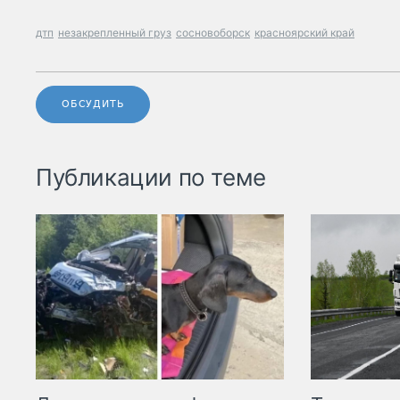
дтп
незакрепленный груз
сосновоборск
красноярский край
ОБСУДИТЬ
Публикации по теме