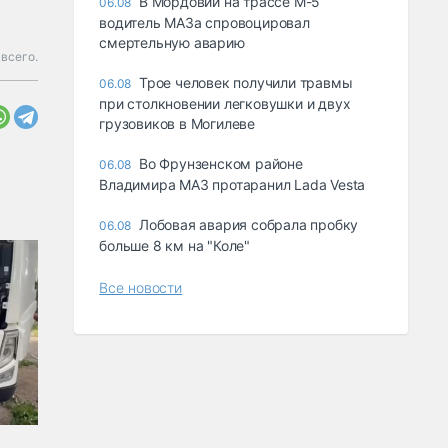
В Мордовии на трассе М-5
06.08
водитель МАЗа спровоцировал
смертельную аварию
всего.
Трое человек получили травмы
06.08
при столкновении легковушки и двух
грузовиков в Могилеве
Во Фрунзенском районе
06.08
Владимира МАЗ протаранил Lada Vesta
Лобовая авария собрала пробку
06.08
больше 8 км на "Коле"
Все новости