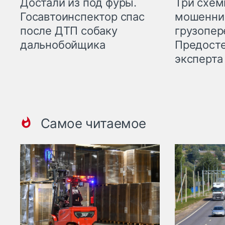
Три схе
Достали из под фуры.
мошенни
Госавтоинспектор спас
грузопер
после ДТП собаку
Предост
дальнобойщика
эксперта
Самое читаемое