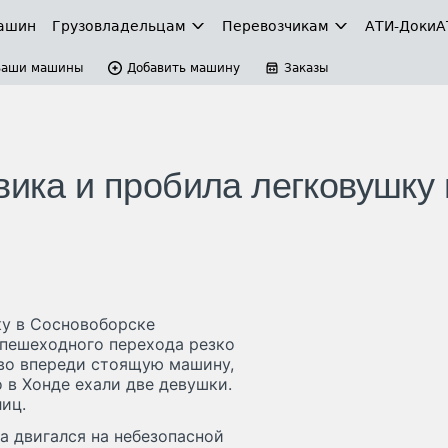
ашин
Грузовладельцам
Перевозчикам
АТИ-Доки
А
Ваши машины
Добавить машину
Заказы
вика и пробила легковушку 
ку в Сосновоборске
у пешеходного перехода резко
 во впереди стоящую машину,
 в Хонде ехали две девушки.
лиц.
а двигался на небезопасной