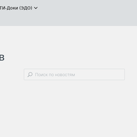
ТИ-Доки (ЭДО)
в