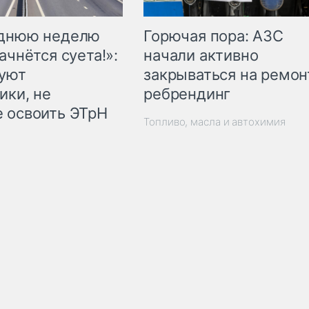
Горючая пора: АЗС
еднюю неделю
начали активно
ачнётся суета!»:
закрываться на ремон
куют
ребрендинг
ики, не
 освоить ЭТрН
Топливо, масла и автохимия