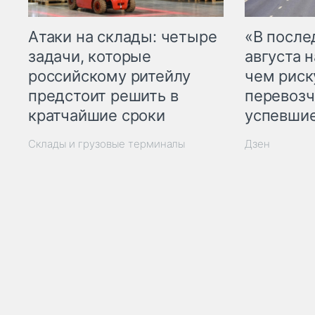
Атаки на склады: четыре
«В посл
задачи, которые
августа н
российскому ритейлу
чем рис
предстоит решить в
перевозч
кратчайшие сроки
успевшие
Склады и грузовые терминалы
Дзен