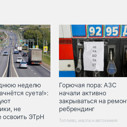
Горючая пора: АЗС
еднюю неделю
начали активно
ачнётся суета!»:
закрываться на ремон
куют
ребрендинг
ики, не
 освоить ЭТрН
Топливо, масла и автохимия