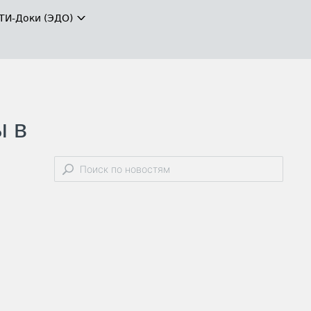
ТИ-Доки (ЭДО)
ы в