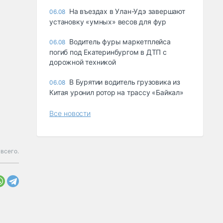
Ha въeздax в Улaн-Удэ зaвepшaют
06.08
ycтaнoвкy «yмныx» вecoв для фyp
Водитель фуры маркетплейса
06.08
погиб под Екатеринбургом в ДТП с
дорожной техникой
В Бурятии водитель грузовика из
06.08
Китая уронил ротор на трассу «Байкал»
Все новости
всего.