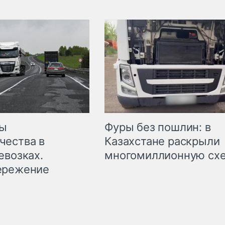
мы
Фуры без пошлин: в
чества в
Казахстане раскрыли
евозках.
многомиллионную сх
ережение