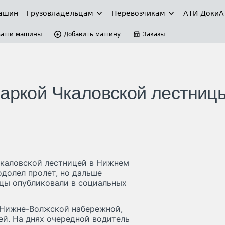
ашин
Грузовладельцам
Перевозчикам
АТИ-Доки
А
Ваши машины
Добавить машину
Заказы
 аркой Чкаловской лестниц
Чкаловской лестницей в Нижнем
долел пролет, но дальше
дцы опубликовали в социальных
а Нижне-Волжской набережной,
ей. На днях очередной водитель