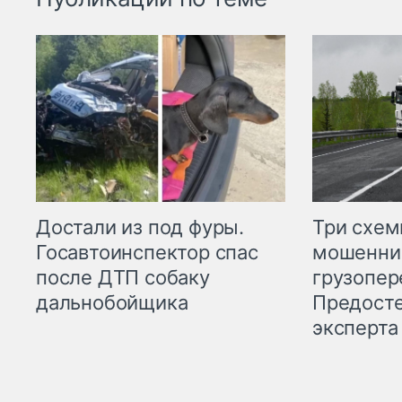
Три схе
Достали из под фуры.
мошенни
Госавтоинспектор спас
грузопер
после ДТП собаку
Предост
дальнобойщика
эксперта