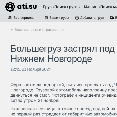
Грузы
Поиск грузов
Машины
Поиск м
Все сервисы
Ваши грузы
Добавить груз
← Безопасность и страхование
Большегруз застрял под
Нижнем Новгороде
12:45, 21 Ноября 2024
Фура застряла под аркой, пытаясь проехать под 
Новгороде. Грузовой автомобиль наполовину прео
двинуться не смог. Фотографии инцидента очеви
сетях утром 21 ноября.
Чкаловская лестница, а точнее проезд под ней н
не первый раз страдает от габаритных автомобил