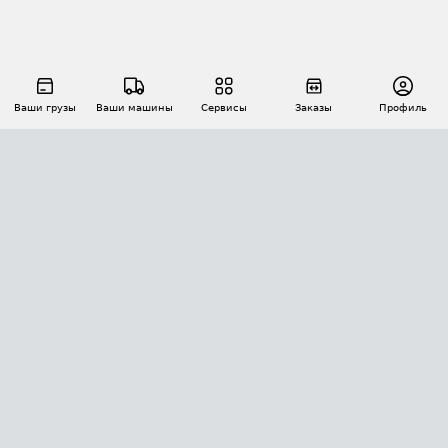
Ваши грузы
Ваши машины
Сервисы
Заказы
Профиль
АВТОМАТИЗАЦИЯ ПЕРЕВОЗОК
Площадки
Заказы
Торги
Тендеры
АТИ-Доки
GPS-мониторинг
АТИ Мессенджер
Цепочки грузов
API ATI.SU
ПОЛЕЗНОЕ
Расчет расстояний
БЕЗОПАСНОСТЬ
Академия ATI.SU
ATI.SU о безопасности
Звезды ATI.SU на вашем сайте
КОНТАКТЫ И ТАРИФЫ