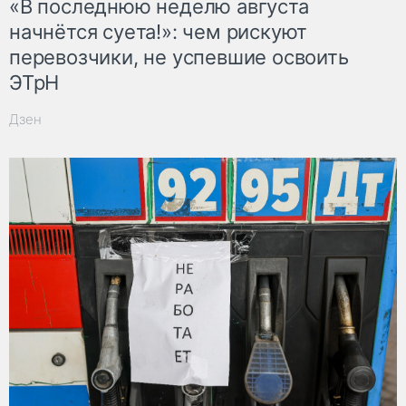
«В последнюю неделю августа
начнётся суета!»: чем рискуют
перевозчики, не успевшие освоить
ЭТрН
Дзен