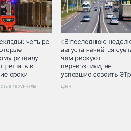
 склады: четыре
«В последнюю недел
которые
августа начнётся суета
ому ритейлу
чем рискуют
т решить в
перевозчики, не
ие сроки
успевшие освоить ЭТ
зовые терминалы
Дзен