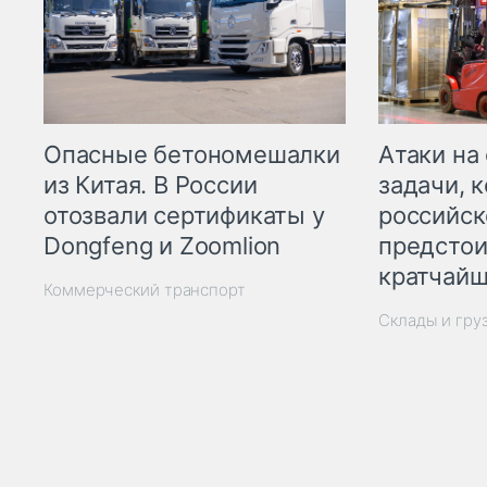
Опасные бетономешалки
Атаки на
из Китая. В России
задачи, 
отозвали сертификаты у
российск
Dongfeng и Zoomlion
предстои
кратчайш
Коммерческий транспорт
Склады и гру