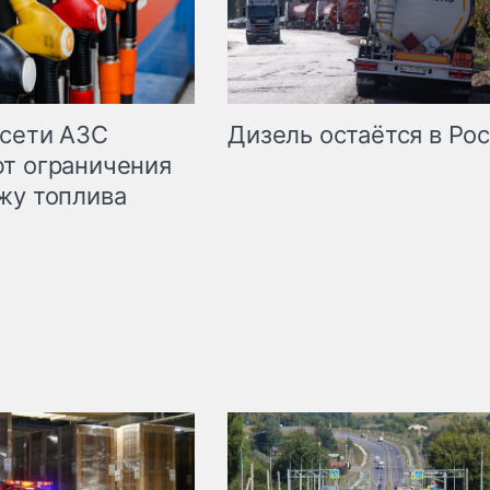
сети АЗС
Дизель остаётся в Ро
т ограничения
жу топлива