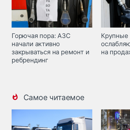
Горючая пора: АЗС
Крупные 
начали активно
ослабляю
закрываться на ремонт и
на прода
ребрендинг
Самое читаемое