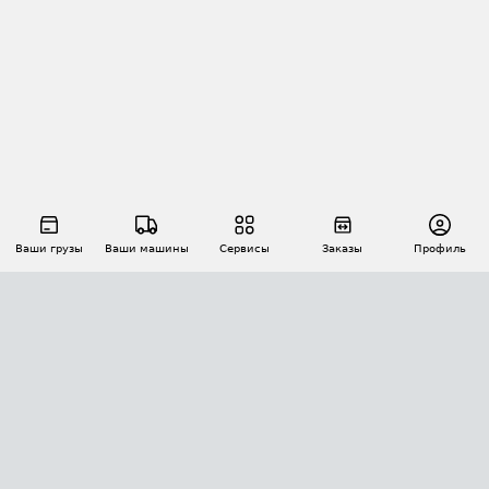
Ваши грузы
Ваши машины
Сервисы
Заказы
Профиль
АВТОМАТИЗАЦИЯ ПЕРЕВОЗОК
Площадки
Заказы
Торги
Тендеры
АТИ-Доки
GPS-мониторинг
АТИ Мессенджер
Цепочки грузов
API ATI.SU