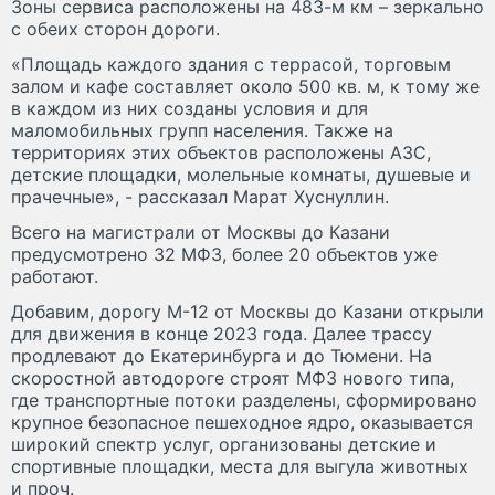
Зоны сервиса расположены на 483-м км – зеркально
с обеих сторон дороги.
«Площадь каждого здания с террасой, торговым
залом и кафе составляет около 500 кв. м, к тому же
в каждом из них созданы условия и для
маломобильных групп населения. Также на
территориях этих объектов расположены АЗС,
детские площадки, молельные комнаты, душевые и
прачечные», - рассказал Марат Хуснуллин.
Всего на магистрали от Москвы до Казани
предусмотрено 32 МФЗ, более 20 объектов уже
работают.
Добавим, дорогу М-12 от Москвы до Казани открыли
для движения в конце 2023 года. Далее трассу
продлевают до Екатеринбурга и до Тюмени. На
скоростной автодороге строят МФЗ нового типа,
где транспортные потоки разделены, сформировано
крупное безопасное пешеходное ядро, оказывается
широкий спектр услуг, организованы детские и
спортивные площадки, места для выгула животных
и проч.