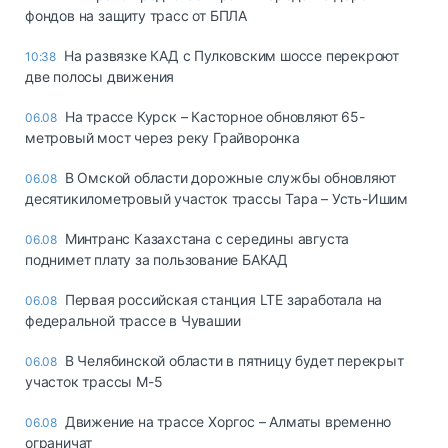
фондов на защиту трасс от БПЛА
На развязке КАД с Пулковским шоссе перекроют
10:38
две полосы движения
На трассе Курск – Касторное обновляют 65-
06.08
метровый мост через реку Грайворонка
В Омской области дорожные службы обновляют
06.08
десятикилометровый участок трассы Тара – Усть-Ишим
Минтранс Казахстана с середины августа
06.08
поднимет плату за пользование БАКАД
Первая российская станция LTE заработала на
06.08
федеральной трассе в Чувашии
В Челябинской области в пятницу будет перекрыт
06.08
участок трассы М-5
Движение на трассе Хоргос – Алматы временно
06.08
ограничат