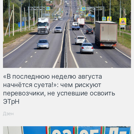
«В последнюю неделю августа
начнётся суета!»: чем рискуют
перевозчики, не успевшие освоить
ЭТрН
Дзен