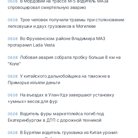
В Мордовии на трассе М-5 водитель МАЗа
06.08
спровоцировал смертельную аварию
Трое человек получили травмы при столкновении
06.08
легковушки и двух грузовиков в Могилеве
Во Фрунзенском районе Владимира МАЗ
06.08
протаранил Lada Vesta
Лобовая авария собрала пробку больше 8 км на
06.08
"Коле"
У китайского дальнобойщика на таможне в
06.08
Приморье изъяли деньги
Ha въeздax в Улaн-Удэ зaвepшaют ycтaнoвкy
06.08
«yмныx» вecoв для фyp
Водитель фуры маркетплейса погиб под
06.08
Екатеринбургом в ДТП с дорожной техникой
В Бурятии водитель грузовика из Китая уронил
06.08