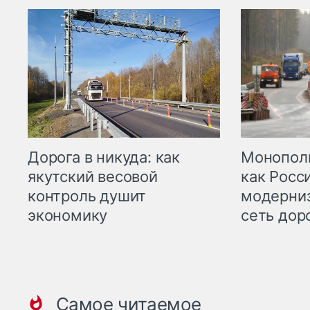
Дорога в никуда: как
Монополи
якутский весовой
как Росс
контроль душит
модерни
экономику
сеть дор
Самое читаемое