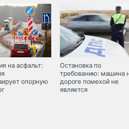
Остановка по
я на асфальт:
требованию: машина 
ия
дороге помехой не
зирует опорную
является
ог