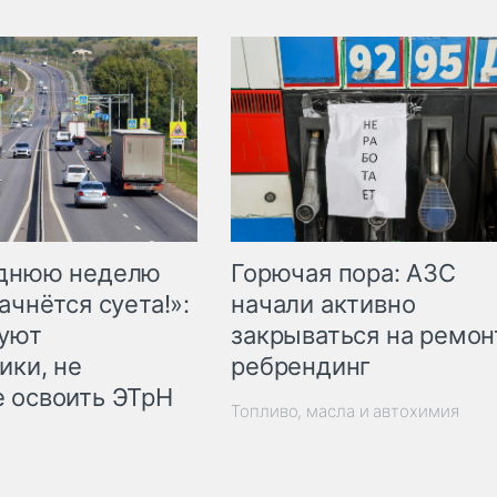
Горючая пора: АЗС
еднюю неделю
начали активно
ачнётся суета!»:
закрываться на ремон
куют
ребрендинг
ики, не
 освоить ЭТрН
Топливо, масла и автохимия