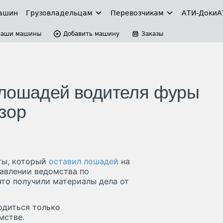
ашин
Грузовладельцам
Перевозчикам
АТИ-Доки
А
Ваши машины
Добавить машину
Заказы
 лошадей водителя фуры
зор
ты, который
оставил лошадей
на
равлении ведомства по
что получили материалы дела от
одиться только
мстве.