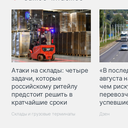
Атаки на склады: четыре
«В посл
задачи, которые
августа н
российскому ритейлу
чем рис
предстоит решить в
перевозч
кратчайшие сроки
успевшие
Склады и грузовые терминалы
Дзен