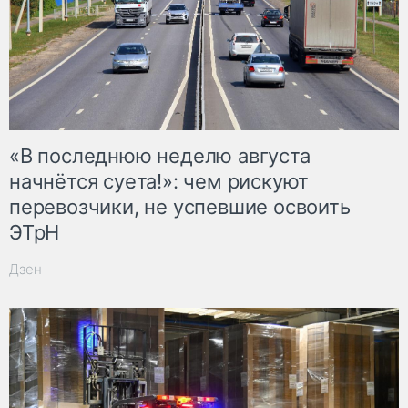
«В последнюю неделю августа
начнётся суета!»: чем рискуют
перевозчики, не успевшие освоить
ЭТрН
Дзен