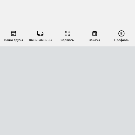
Ваши грузы
Ваши машины
Сервисы
Заказы
Профиль
АВТОМАТИЗАЦИЯ ПЕРЕВОЗОК
Площадки
Заказы
Торги
Тендеры
АТИ-Доки
GPS-мониторинг
АТИ Мессенджер
Цепочки грузов
API ATI.SU
ПОЛЕЗНОЕ
Расчет расстояний
БЕЗОПАСНОСТЬ
Академия ATI.SU
ATI.SU о безопасности