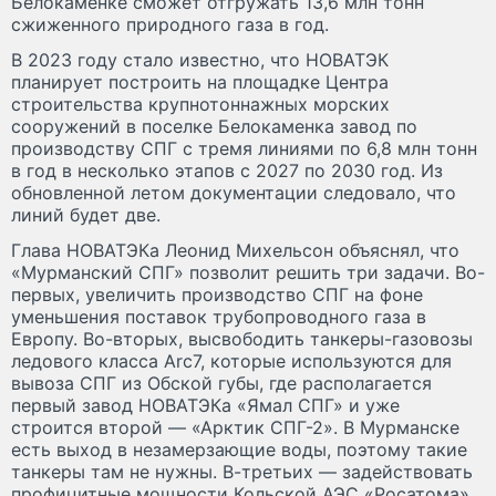
Белокаменке сможет отгружать 13,6 млн тонн
сжиженного природного газа в год.
В 2023 году стало известно, что НОВАТЭК
планирует построить на площадке Центра
строительства крупнотоннажных морских
сооружений в поселке Белокаменка завод по
производству СПГ с тремя линиями по 6,8 млн тонн
в год в несколько этапов с 2027 по 2030 год. Из
обновленной летом документации следовало, что
линий будет две.
Глава НОВАТЭКа Леонид Михельсон объяснял, что
«Мурманский СПГ» позволит решить три задачи. Во-
первых, увеличить производство СПГ на фоне
уменьшения поставок трубопроводного газа в
Европу. Во-вторых, высвободить танкеры-газовозы
ледового класса Arc7, которые используются для
вывоза СПГ из Обской губы, где располагается
первый завод НОВАТЭКа «Ямал СПГ» и уже
строится второй — «Арктик СПГ-2». В Мурманске
есть выход в незамерзающие воды, поэтому такие
танкеры там не нужны. В-третьих — задействовать
профицитные мощности Кольской АЭС «Росатома».