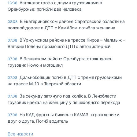
Автокатастрофа с двумя грузовиками в
13:36
Оренбуржье: погибли два человека
В Екатериновском районе Саратовской области на
08:08
полевой дороге в ДТП с КамАЗом погибла женщина
В Уржумском районе на трассе Киров – Малмыж –
07.08
Вятские Поляны произошло ДТП с автоцистерной
В Ленинском районе Оренбурга столкнулись
07.08
грузовик Howo и мотоцикл
Дальнобойщик погиб в ДТП с тремя грузовиками
07.08
на трассе М-10 в Тверской области
За секунду затянуло под колёса. В Ленобласти
07.08
грузовик наехал на женщину у пешеходного перехода
На КАД фургоны бились о КАМАЗ, ограждение и
07.08
друг о друга. Погиб водитель
Все новости