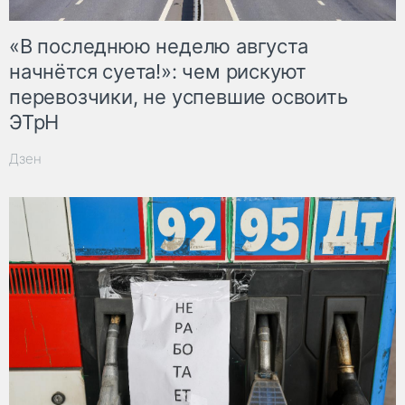
«В последнюю неделю августа
начнётся суета!»: чем рискуют
перевозчики, не успевшие освоить
ЭТрН
Дзен