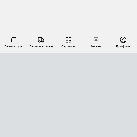
Ваши грузы
Ваши машины
Сервисы
Заказы
Профиль
АВТОМАТИЗАЦИЯ ПЕРЕВОЗОК
Площадки
Заказы
Торги
Тендеры
АТИ-Доки
GPS-мониторинг
АТИ Мессенджер
Цепочки грузов
API ATI.SU
ПОЛЕЗНОЕ
Расчет расстояний
БЕЗОПАСНОСТЬ
Академия ATI.SU