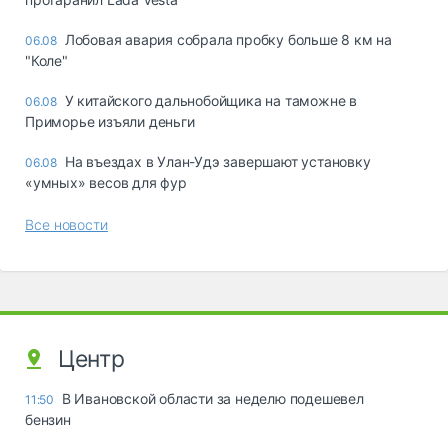
Лобовая авария собрала пробку больше 8 км на
06.08
"Коле"
У китайского дальнобойщика на таможне в
06.08
Приморье изъяли деньги
Ha въeздax в Улaн-Удэ зaвepшaют ycтaнoвкy
06.08
«yмныx» вecoв для фyp
Все новости
Центр
В Ивановской области за неделю подешевел
11:50
бензин