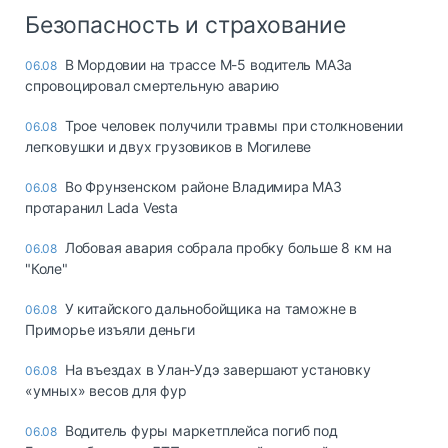
Безопасность и страхование
В Мордовии на трассе М-5 водитель МАЗа
06.08
спровоцировал смертельную аварию
Трое человек получили травмы при столкновении
06.08
легковушки и двух грузовиков в Могилеве
Во Фрунзенском районе Владимира МАЗ
06.08
протаранил Lada Vesta
Лобовая авария собрала пробку больше 8 км на
06.08
"Коле"
У китайского дальнобойщика на таможне в
06.08
Приморье изъяли деньги
Ha въeздax в Улaн-Удэ зaвepшaют ycтaнoвкy
06.08
«yмныx» вecoв для фyp
Водитель фуры маркетплейса погиб под
06.08