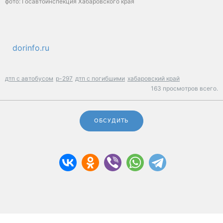
фото: Госавтоинспекция Хабаровского края
dorinfo.ru
дтп с автобусом
р-297
дтп с погибшими
хабаровский край
163 просмотров всего.
ОБСУДИТЬ