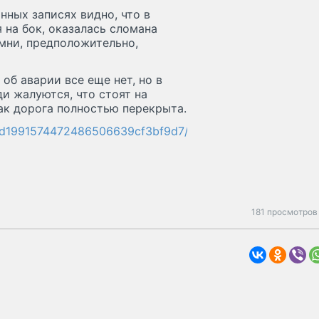
нных записях видно, что в
 на бок, оказалась сломана
амни, предположительно,
б аварии все еще нет, но в
и жалуются, что стоят на
как дорога полностью перекрыта.
996d1991574472486506639cf3bf9d7/store/a84a84e0a9f
181 просмотров