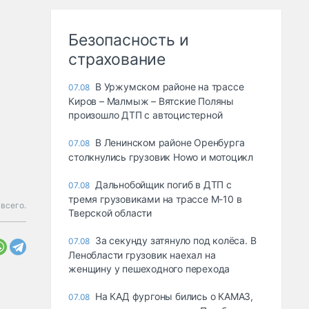
Безопасность и
страхование
В Уржумском районе на трассе
07.08
Киров – Малмыж – Вятские Поляны
произошло ДТП с автоцистерной
fb4c404e729b8482ee809e94a8ec6722d4a7ccdc5ae3525d2/
В Ленинском районе Оренбурга
07.08
столкнулись грузовик Howo и мотоцикл
Дальнобойщик погиб в ДТП с
07.08
тремя грузовиками на трассе М-10 в
 всего.
Тверской области
За секунду затянуло под колёса. В
07.08
Ленобласти грузовик наехал на
женщину у пешеходного перехода
На КАД фургоны бились о КАМАЗ,
07.08