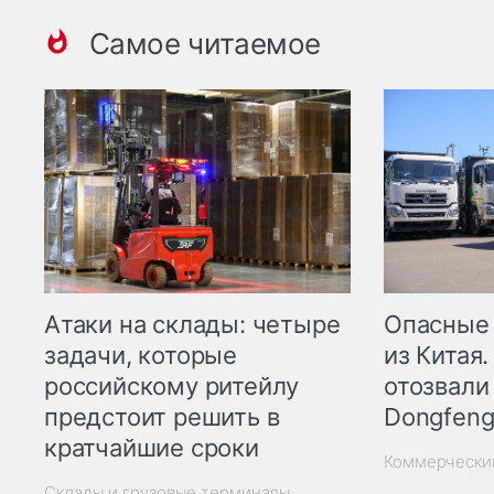
Самое читаемое
Опасные
Атаки на склады: четыре
из Китая.
задачи, которые
отозвали
российскому ритейлу
Dongfeng
предстоит решить в
кратчайшие сроки
Коммерчески
Склады и грузовые терминалы