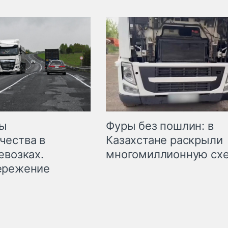
мы
Фуры без пошлин: в
чества в
Казахстане раскрыли
евозках.
многомиллионную сх
ережение