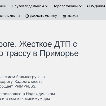
ашин
Грузовладельцам
Перевозчикам
АТИ-Доки
А
Ваши машины
Добавить машину
Заказы
роге. Жесткое ДТП с
 трассу в Приморье
астием большегруза, в
дорогу. Кадры с места
общает PRIMPRESS.
 произошло в Надеждинском
али в нем как минимум два