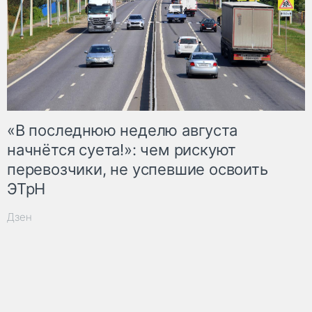
«В последнюю неделю августа
начнётся суета!»: чем рискуют
перевозчики, не успевшие освоить
ЭТрН
Дзен