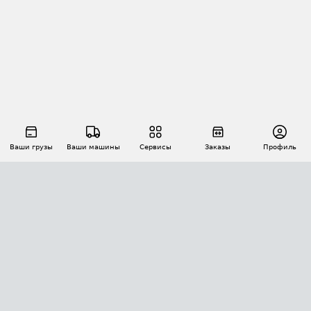
Ваши грузы
Ваши машины
Сервисы
Заказы
Профиль
АВТОМАТИЗАЦИЯ ПЕРЕВОЗОК
Площадки
Заказы
Торги
Тендеры
АТИ-Доки
GPS-мониторинг
АТИ Мессенджер
Цепочки грузов
API ATI.SU
ПОЛЕЗНОЕ