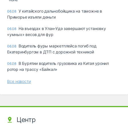
У китайского дальнобойщика на таможне в
06.08
Приморье изъяли деньги
Ha въeздax в Улaн-Удэ зaвepшaют ycтaнoвкy
06.08
«yмныx» вecoв для фyp
Водитель фуры маркетплейса погиб под
06.08
Екатеринбургом в ДТП с дорожной техникой
В Бурятии водитель грузовика из Китая уронил
06.08
ротор на трассу «Байкал»
Все новости
Центр