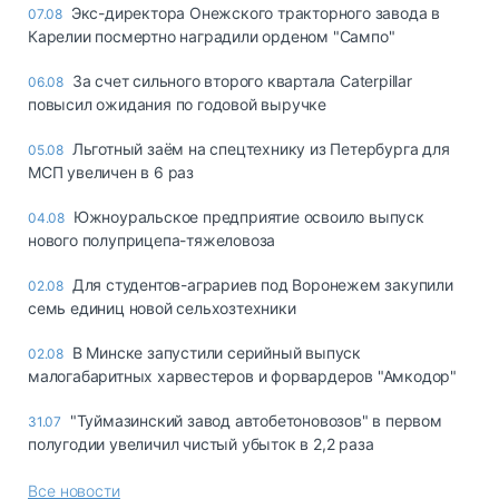
Экс-директора Онежского тракторного завода в
07.08
Карелии посмертно наградили орденом "Сампо"
За счет сильного второго квартала Caterpillar
06.08
повысил ожидания по годовой выручке
Льготный заём на спецтехнику из Петербурга для
05.08
МСП увеличен в 6 раз
Южноуральское предприятие освоило выпуск
04.08
нового полуприцепа-тяжеловоза
Для студентов-аграриев под Воронежем закупили
02.08
семь единиц новой сельхозтехники
В Минске запустили серийный выпуск
02.08
малогабаритных харвестеров и форвардеров "Амкодор"
"Туймазинский завод автобетоновозов" в первом
31.07
полугодии увеличил чистый убыток в 2,2 раза
Все новости