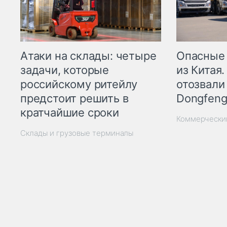
Опасные
Атаки на склады: четыре
из Китая.
задачи, которые
отозвали
российскому ритейлу
Dongfeng
предстоит решить в
кратчайшие сроки
Коммерчески
Склады и грузовые терминалы