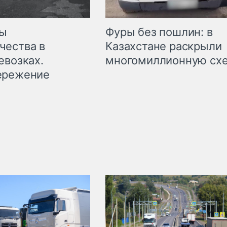
мы
Фуры без пошлин: в
чества в
Казахстане раскрыли
евозках.
многомиллионную сх
ережение