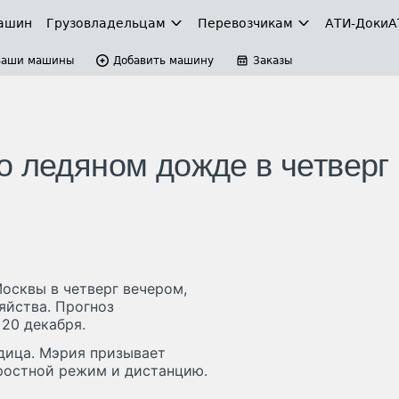
ашин
Грузовладельцам
Перевозчикам
АТИ-Доки
А
Ваши машины
Добавить машину
Заказы
о ледяном дожде в четверг
осквы в четверг вечером,
яйства. Прогноз
 20 декабря.
дица. Мэрия призывает
оростной режим и дистанцию.