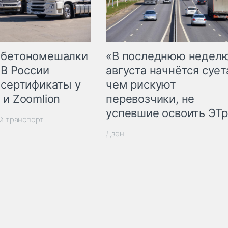
 бетономешалки
«В последнюю недел
 В России
августа начнётся суета
 сертификаты у
чем рискуют
 и Zoomlion
перевозчики, не
успевшие освоить ЭТ
й транспорт
Дзен