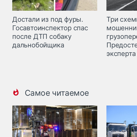
Три схе
Достали из под фуры.
мошенни
Госавтоинспектор спас
грузопер
после ДТП собаку
Предост
дальнобойщика
эксперта
Самое читаемое