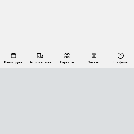
Ваши грузы
Ваши машины
Сервисы
Заказы
Профиль
АВТОМАТИЗАЦИЯ ПЕРЕВОЗОК
Площадки
Заказы
Торги
Тендеры
АТИ-Доки
GPS-мониторинг
АТИ Мессенджер
Цепочки грузов
API ATI.SU
ПОЛЕЗНОЕ