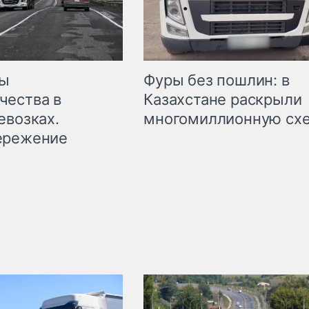
мы
Фуры без пошлин: в
чества в
Казахстане раскрыли
евозках.
многомиллионную сх
ережение