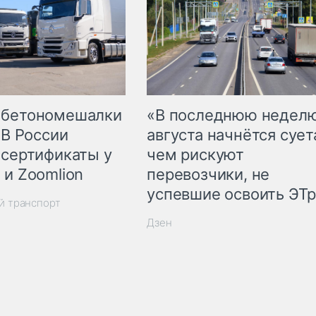
 бетономешалки
«В последнюю недел
 В России
августа начнётся суета
 сертификаты у
чем рискуют
 и Zoomlion
перевозчики, не
успевшие освоить ЭТ
й транспорт
Дзен