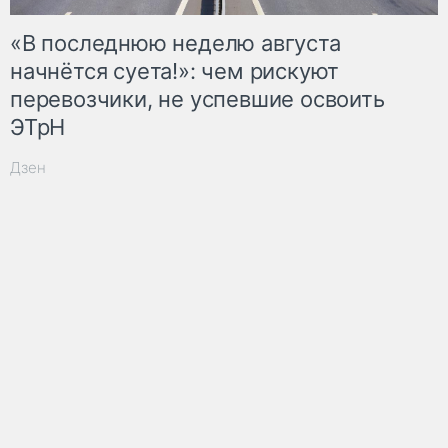
«В последнюю неделю августа
начнётся суета!»: чем рискуют
перевозчики, не успевшие освоить
ЭТрН
Дзен