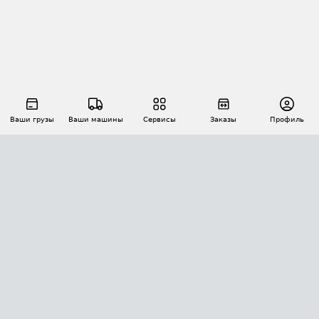
Ваши грузы
Ваши машины
Сервисы
Заказы
Профиль
АВТОМАТИЗАЦИЯ ПЕРЕВОЗОК
Площадки
Заказы
Торги
Тендеры
АТИ-Доки
GPS-мониторинг
АТИ Мессенджер
Цепочки грузов
API ATI.SU
ПОЛЕЗНОЕ
Расчет расстояний