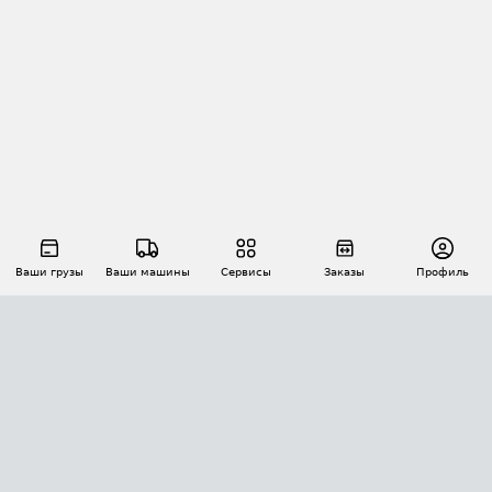
Ваши грузы
Ваши машины
Сервисы
Заказы
Профиль
АВТОМАТИЗАЦИЯ ПЕРЕВОЗОК
Площадки
Заказы
Торги
Тендеры
АТИ-Доки
GPS-мониторинг
АТИ Мессенджер
Цепочки грузов
API ATI.SU