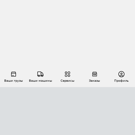
Ваши грузы
Ваши машины
Сервисы
Заказы
Профиль
АВТОМАТИЗАЦИЯ ПЕРЕВОЗОК
Площадки
Заказы
Торги
Тендеры
АТИ-Доки
GPS-мониторинг
АТИ Мессенджер
Цепочки грузов