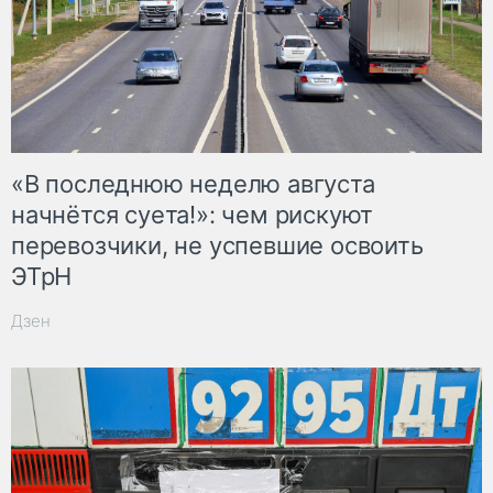
«В последнюю неделю августа
начнётся суета!»: чем рискуют
перевозчики, не успевшие освоить
ЭТрН
Дзен