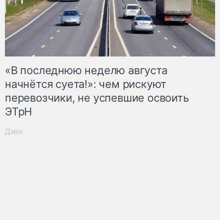
«В последнюю неделю августа
начнётся суета!»: чем рискуют
перевозчики, не успевшие освоить
ЭТрН
Дзен