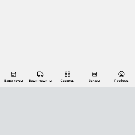
Ваши грузы
Ваши машины
Сервисы
Заказы
Профиль
АВТОМАТИЗАЦИЯ ПЕРЕВОЗОК
Площадки
Заказы
Торги
Тендеры
АТИ-Доки
GPS-мониторинг
АТИ Мессенджер
Цепочки грузов