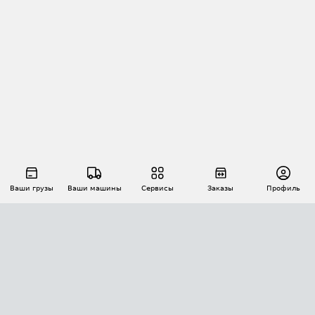
Ваши грузы
Ваши машины
Сервисы
Заказы
Профиль
АВТОМАТИЗАЦИЯ ПЕРЕВОЗОК
Площадки
Заказы
Торги
Тендеры
АТИ-Доки
GPS-мониторинг
АТИ Мессенджер
Цепочки грузов