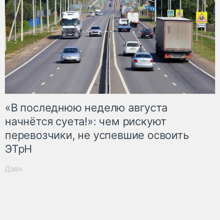
«В последнюю неделю августа
начнётся суета!»: чем рискуют
перевозчики, не успевшие освоить
ЭТрН
Дзен