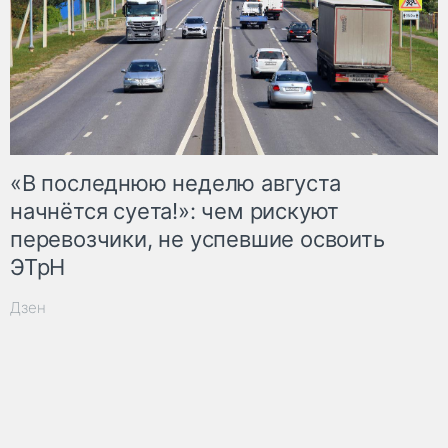
«В последнюю неделю августа
начнётся суета!»: чем рискуют
перевозчики, не успевшие освоить
ЭТрН
Дзен