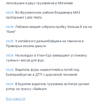
легковушки и двух грузовиков в Могилеве
Во Фрунзенском районе Владимира МАЗ
06.08
протаранил Lada Vesta
Лобовая авария собрала пробку больше 8 км на
06.08
"Коле"
У китайского дальнобойщика на таможне в
06.08
Приморье изъяли деньги
Ha въeздax в Улaн-Удэ зaвepшaют ycтaнoвкy
06.08
«yмныx» вecoв для фyp
Водитель фуры маркетплейса погиб под
06.08
Екатеринбургом в ДТП с дорожной техникой
В Бурятии водитель грузовика из Китая уронил
06.08
ротор на трассу «Байкал»
Все новости