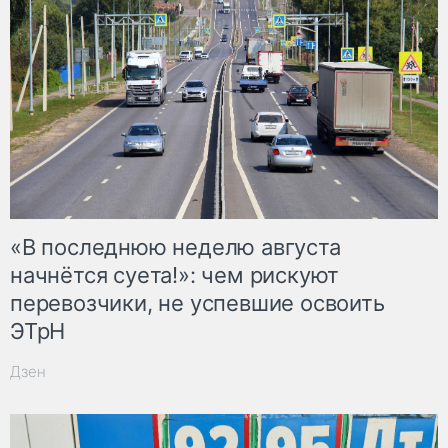
«В последнюю неделю августа
начнётся суета!»: чем рискуют
перевозчики, не успевшие освоить
ЭТрН
Дзен