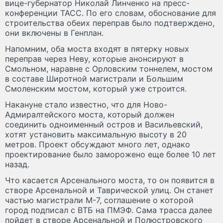
вице-губернатор Николай Линченко на пресс-
конференции ТАСС. По его словам, обоснование для
строительства обеих переправ было подтверждено,
они включены в Генплан.
Напомним, оба моста входят в пятерку новых
переправ через Неву, которые анонсируют в
Смольном, наравне с Орловским тоннелем, мостом
в составе Широтной магистрали и Большим
Смоленским мостом, который уже строится.
Накануне стало известно, что для Ново-
Адмиралтейского моста, который должен
соединить одноименный остров и Васильевский,
хотят установить максимальную высоту в 20
метров. Проект обсуждают много лет, однако
проектирование было заморожено еще более 10 лет
назад.
Что касается Арсенального моста, то он появится в
створе Арсенальной и Таврической улиц. Он станет
частью магистрали М-7, соглашение о которой
город подписал с ВТБ на ПМЭФ. Сама трасса далее
пойдет в створе Арсенальной и Полюстровского