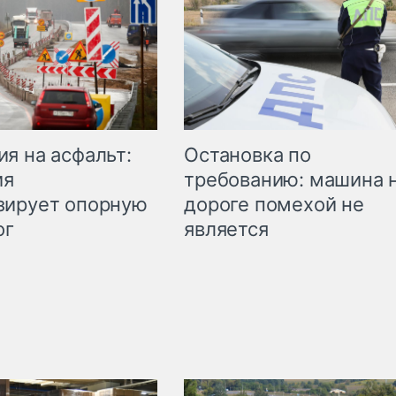
Остановка по
я на асфальт:
требованию: машина 
ия
дороге помехой не
зирует опорную
является
ог