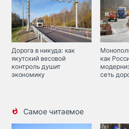
Дорога в никуда: как
Монополи
якутский весовой
как Росс
контроль душит
модерни
экономику
сеть дор
Самое читаемое