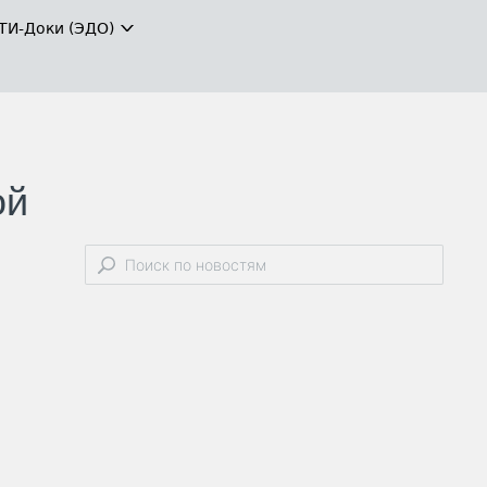
ТИ-Доки (ЭДО)
ой