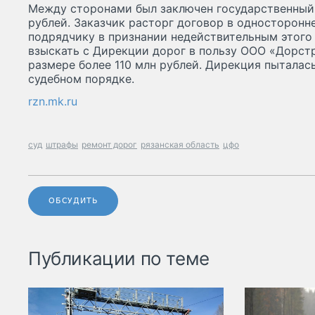
Между сторонами был заключен государственный 
рублей. Заказчик расторг договор в односторонн
подрядчику в признании недействительным этого
взыскать с Дирекции дорог в пользу ООО «Дорст
размере более 110 млн рублей. Дирекция пыталас
судебном порядке.
rzn.mk.ru
суд
штрафы
ремонт дорог
рязанская область
цфо
ОБСУДИТЬ
Публикации по теме