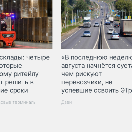
 склады: четыре
«В последнюю недел
которые
августа начнётся суета
ому ритейлу
чем рискуют
т решить в
перевозчики, не
ие сроки
успевшие освоить ЭТ
зовые терминалы
Дзен