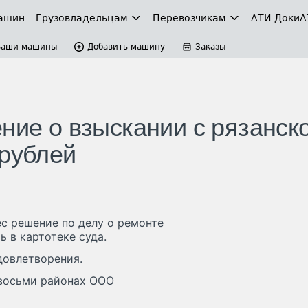
ашин
Грузовладельцам
Перевозчикам
АТИ-Доки
А
Ваши машины
Добавить машину
Заказы
ние о взыскании с рязанск
 рублей
с решение по делу о ремонте
 в картотеке суда.
довлетворения.
 восьми районах ООО