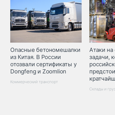
Опасные бетономешалки
Атаки на
из Китая. В России
задачи, 
отозвали сертификаты у
российск
Dongfeng и Zoomlion
предстои
кратчайш
Коммерческий транспорт
Склады и гру