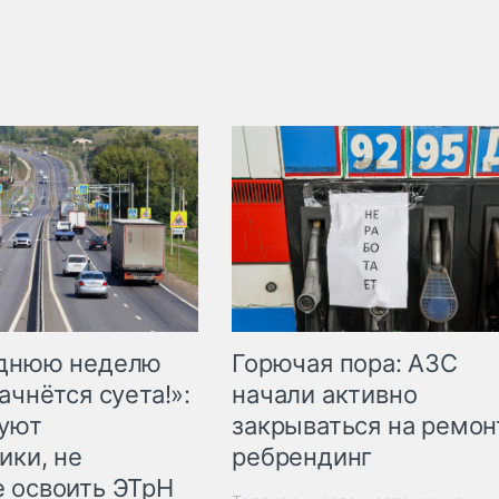
Горючая пора: АЗС
еднюю неделю
начали активно
ачнётся суета!»:
закрываться на ремон
куют
ребрендинг
ики, не
 освоить ЭТрН