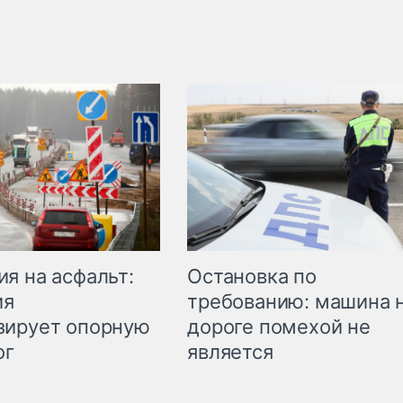
Остановка по
я на асфальт:
требованию: машина 
ия
дороге помехой не
зирует опорную
является
ог