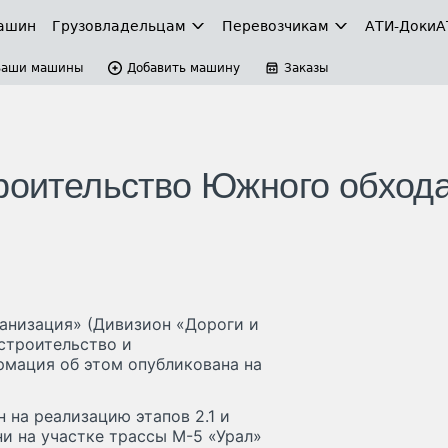
ашин
Грузовладельцам
Перевозчикам
АТИ-Доки
А
Ваши машины
Добавить машину
Заказы
троительство Южного обход
низация» (Дивизион «Дороги и
строительство и
рмация об этом опубликована на
 на реализацию этапов 2.1 и
ни на участке трассы М-5 «Урал»