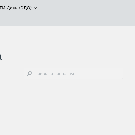
ТИ-Доки (ЭДО)
а