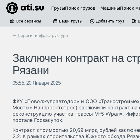
Грузы
Поиск грузов
Машины
Поиск м
Все сервисы
Ваши грузы
Добавить груз
← Дороги, инфраструктура
Заключен контракт на с
Рязани
05:55, 20 Января 2025
ФКУ «Поволжуправтодор» и ООО «Трансстроймеха
Мосты» Нацпроектстроя) заключили контракт на 
реконструкцию участка трассы М-5 «Урал». Инфо
портале Госзакупок.
Контракт стоимостью 20,69 млрд рублей заключен
2.2. в рамках строительства Южного обхода Ряза