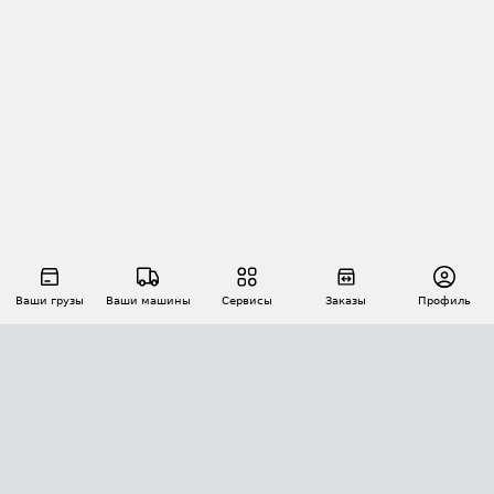
Ваши грузы
Ваши машины
Сервисы
Заказы
Профиль
АВТОМАТИЗАЦИЯ ПЕРЕВОЗОК
Площадки
Заказы
Торги
Тендеры
АТИ-Доки
GPS-мониторинг
АТИ Мессенджер
Цепочки грузов