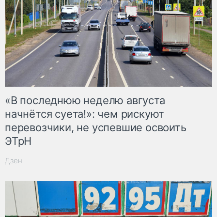
«В последнюю неделю августа
начнётся суета!»: чем рискуют
перевозчики, не успевшие освоить
ЭТрН
Дзен