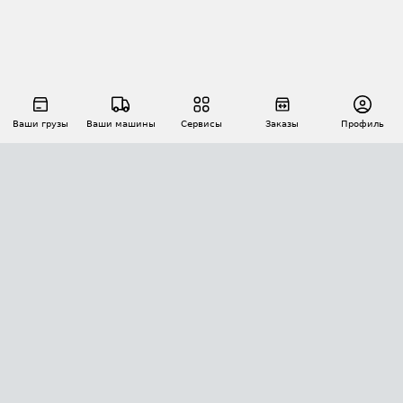
Ваши грузы
Ваши машины
Сервисы
Заказы
Профиль
АВТОМАТИЗАЦИЯ ПЕРЕВОЗОК
Площадки
Заказы
Торги
Тендеры
АТИ-Доки
GPS-мониторинг
АТИ Мессенджер
Цепочки грузов
API ATI.SU
ПОЛЕЗНОЕ
Расчет расстояний
БЕЗОПАСНОСТЬ
Академия ATI.SU