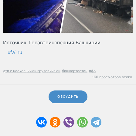
Источник: Госавтоинспекция Башкирии
ufa1.ru
дтп с несколькими грузовиками
башкортостан
пфо
160 просмотров всего.
ОБСУДИТЬ