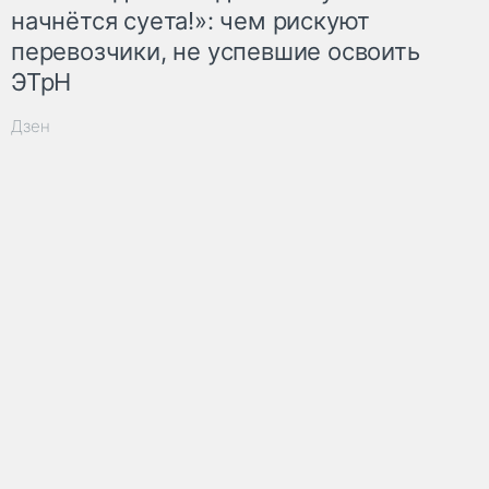
начнётся суета!»: чем рискуют
перевозчики, не успевшие освоить
ЭТрН
Дзен