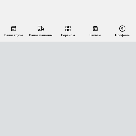
Ваши грузы
Ваши машины
Сервисы
Заказы
Профиль
АВТОМАТИЗАЦИЯ ПЕРЕВОЗОК
Площадки
Заказы
Торги
Тендеры
АТИ-Доки
GPS-мониторинг
АТИ Мессенджер
Цепочки грузов
API ATI.SU
ПОЛЕЗНОЕ
Расчет расстояний
БЕЗОПАСНОСТЬ
Академия ATI.SU
ATI.SU о безопасности
Звезды ATI.SU на вашем сайте
КОНТАКТЫ И ТАРИФЫ