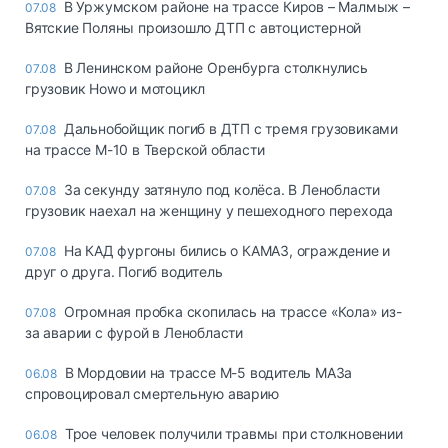
В Уржумском районе на трассе Киров – Малмыж –
07.08
Вятские Поляны произошло ДТП с автоцистерной
В Ленинском районе Оренбурга столкнулись
07.08
грузовик Howo и мотоцикл
Дальнобойщик погиб в ДТП с тремя грузовиками
07.08
на трассе М-10 в Тверской области
За секунду затянуло под колёса. В Ленобласти
07.08
грузовик наехал на женщину у пешеходного перехода
На КАД фургоны бились о КАМАЗ, ограждение и
07.08
друг о друга. Погиб водитель
Огромная пробка скопилась на трассе «Кола» из-
07.08
за аварии с фурой в Ленобласти
В Мордовии на трассе М-5 водитель МАЗа
06.08
спровоцировал смертельную аварию
Трое человек получили травмы при столкновении
06.08