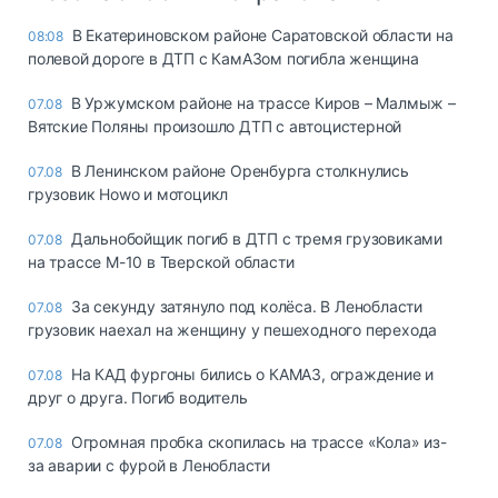
В Екатериновском районе Саратовской области на
08:08
полевой дороге в ДТП с КамАЗом погибла женщина
В Уржумском районе на трассе Киров – Малмыж –
07.08
Вятские Поляны произошло ДТП с автоцистерной
В Ленинском районе Оренбурга столкнулись
07.08
грузовик Howo и мотоцикл
Дальнобойщик погиб в ДТП с тремя грузовиками
07.08
на трассе М-10 в Тверской области
За секунду затянуло под колёса. В Ленобласти
07.08
грузовик наехал на женщину у пешеходного перехода
На КАД фургоны бились о КАМАЗ, ограждение и
07.08
друг о друга. Погиб водитель
Огромная пробка скопилась на трассе «Кола» из-
07.08
за аварии с фурой в Ленобласти