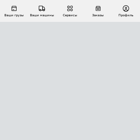
Ваши грузы
Ваши машины
Сервисы
Заказы
Профиль
АВТОМАТИЗАЦИЯ ПЕРЕВОЗОК
Площадки
Заказы
Торги
Тендеры
АТИ-Доки
GPS-мониторинг
АТИ Мессенджер
Цепочки грузов
API ATI.SU
ПОЛЕЗНОЕ
Расчет расстояний
БЕЗОПАСНОСТЬ
Академия ATI.SU
ATI.SU о безопасности
Звезды ATI.SU на вашем сайте
КОНТАКТЫ И ТАРИФЫ
Памятка по проверке контрагентов
Индекс ATI.SU FTL РФ
О системе ATI.SU
Светофор+
Средние ставки
ИНФОРМАЦИЯ
Контактная информация
Страхование