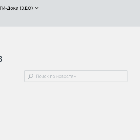
ТИ-Доки (ЭДО)
в