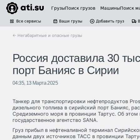
Грузы
Поиск грузов
Машины
Поиск м
Все сервисы
Ваши грузы
Добавить груз
← Негабаритные и опасные грузы
Россия доставила 30 тыс
порт Банияс в Сирии
04:35, 13 Марта 2025
Танкер для транспортировки нефтепродуктов Prosp
дизельного топлива в сирийский порт Банияс, ра
Средиземного моря в провинции Тартус. Об этом
государственное агентство SANA.
Груз прибыл в нефтеналивной терминал Сирийско
данным двух источников ТАСС в провинции Тартус