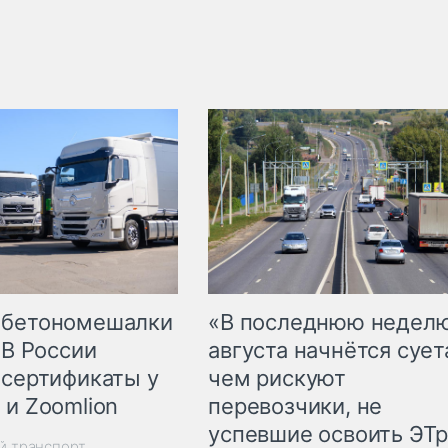
 бетономешалки
«В последнюю недел
 В России
августа начнётся суета
 сертификаты у
чем рискуют
 и Zoomlion
перевозчики, не
успевшие освоить ЭТ
й транспорт