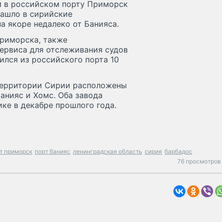
м в российском порту Приморск
зашло в сирийские
а якоре недалеко от Банияса.
Приморска, также
 сервиса для отслеживания судов
ился из российского порта 10
территории Сирии расположены
анияс и Хомс. Оба завода
ике в декабре прошлого года.
т приморск
порт банияс
ленинградская область
сирия
барбадос
76 просмотров 