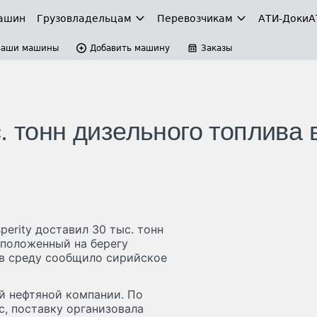
ашин
Грузовладельцам
Перевозчикам
АТИ-Доки
А
Ваши машины
Добавить машину
Заказы
. тонн дизельного топлива 
erity доставил 30 тыс. тонн
сположенный на берегу
 в среду сообщило сирийское
й нефтяной компании. По
, поставку организовала