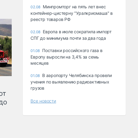
Минпромторг на пять лет внес
02.08
контейнер-цистерну "Уралкриомаша" в
реестр товаров РФ
Европа в июле сократила импорт
02.08
СПГ до минимума почти за два года
Поставки российского газа в
01.08
Европу выросли на 3,4% за семь
месяцев
В аэропорту Челябинска провели
01.08
учения по выявлению радиоактивных
грузов
от
до
Все новости