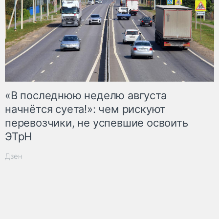
«В последнюю неделю августа
начнётся суета!»: чем рискуют
перевозчики, не успевшие освоить
ЭТрН
Дзен