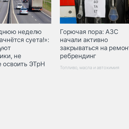
Горючая пора: АЗС
еднюю неделю
начали активно
ачнётся суета!»:
закрываться на ремон
куют
ребрендинг
ики, не
 освоить ЭТрН
Топливо, масла и автохимия