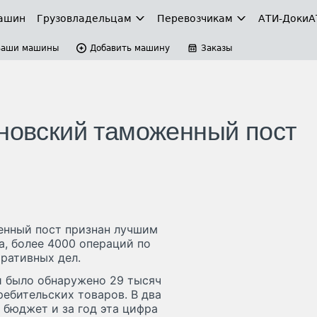
ашин
Грузовладельцам
Перевозчикам
АТИ-Доки
А
Ваши машины
Добавить машину
Заказы
ановский таможенный пост
енный пост признан лучшим
а, более 4000 операций по
ративных дел.
и было обнаружено 29 тысяч
ебительских товаров. В два
 бюджет и за год эта цифра