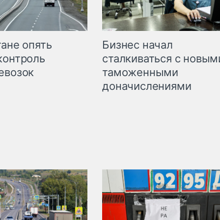
Бизнес начал
тане опять
сталкиваться с новым
контроль
таможенными
евозок
доначислениями