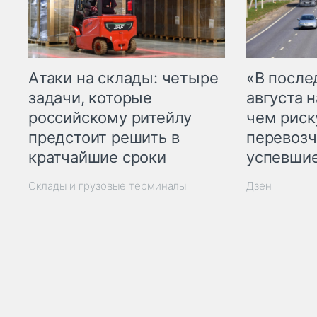
Атаки на склады: четыре
«В посл
задачи, которые
августа н
российскому ритейлу
чем рис
предстоит решить в
перевозч
кратчайшие сроки
успевшие
Склады и грузовые терминалы
Дзен