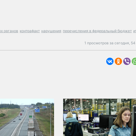
х органов
контрафакт
нарушения
перечисления в федеральный бюджет
и
1 просмотров за сегодня,
54